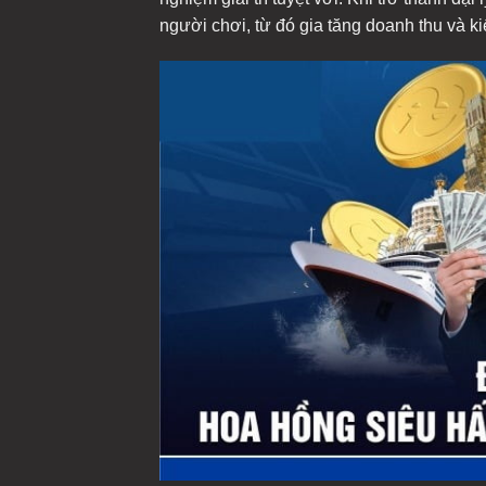
người chơi, từ đó gia tăng doanh thu và ki