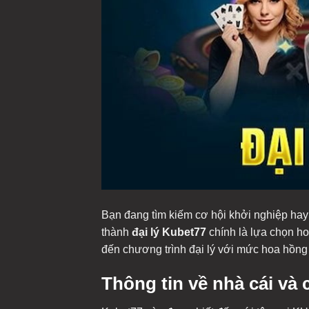
Bạn đang tìm kiếm cơ hội khởi nghiệp hay
thành
đại lý Kubet77
chính là lựa chọn h
đến chương trình đại lý với mức hoa hồng 
Thông tin về nhà cái và 