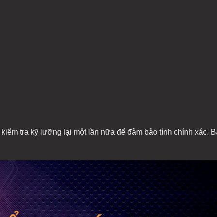
n kiểm tra kỹ lưỡng lại một lần nữa để đảm bảo tính chính xác. 