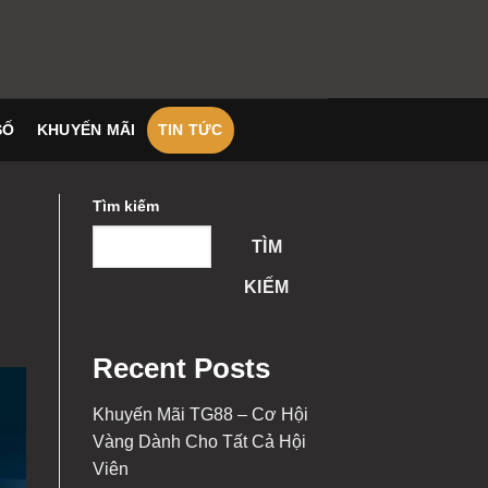
SỐ
KHUYẾN MÃI
TIN TỨC
Tìm kiếm
TÌM
KIẾM
Recent Posts
Khuyến Mãi TG88 – Cơ Hội
Vàng Dành Cho Tất Cả Hội
Viên