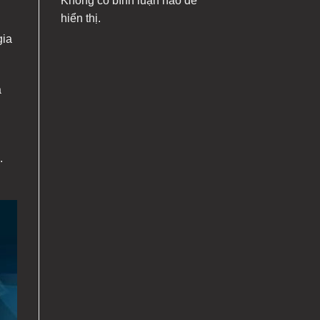
Không có bình luận nào để
hiển thị.
gia
a
.