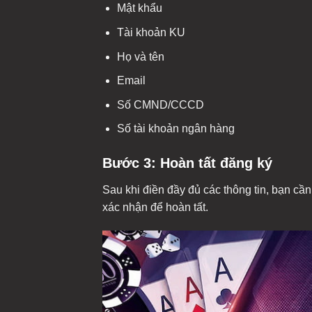
Mật khẩu
Tài khoản KU
Họ và tên
Email
Số CMND/CCCD
Số tài khoản ngân hàng
Bước 3: Hoàn tất đăng ký
Sau khi điền đầy đủ các thông tin, bạn cầ
xác nhận để hoàn tất.