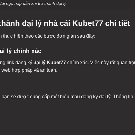
ãi ngộ hấp dẫn khi trở thành đại lý
ành đại lý nhà cái Kubet77 chi tiết
cần thực hiện theo các bước đơn giản sau đây:
i lý chính xác
ờng link đăng ký
đại lý Kubet77
chính xác. Việc này rất quan tr
g web hợp pháp và an toàn.
, bạn sẽ được cung cấp một biểu mẫu đăng ký đại lý. Thông tin