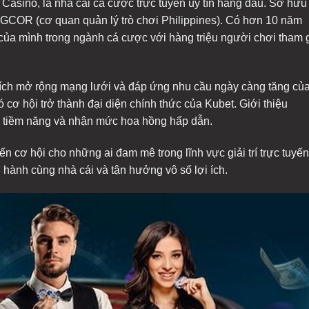
Casino, là nhà cái cá cược trực tuyến uy tín hàng đầu. Sở hữu
GCOR (cơ quan quản lý trò chơi Philippines). Có hơn 10 năm
 của mình trong ngành cá cược với hàng triệu người chơi tham 
ch mở rộng mạng lưới và đáp ứng nhu cầu ngày càng tăng củ
 cơ hội trở thành đại diện chính thức của Kubet. Giới thiệu
ủ tiềm năng và nhận mức hoa hồng hấp dẫn.
n cơ hội cho những ai đam mê trong lĩnh vực giải trí trực tuyến
hành cùng nhà cái và tận hưởng vô số lợi ích.