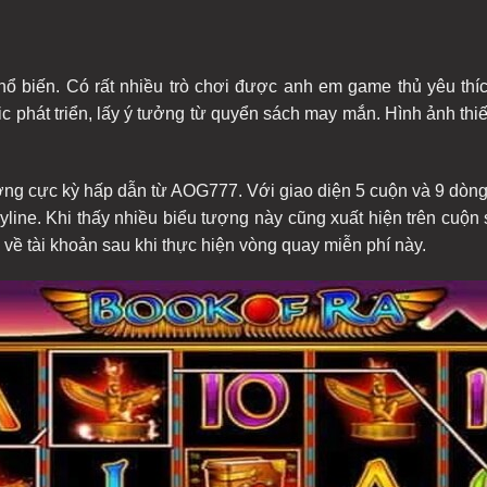
ổ biến. Có rất nhiều trò chơi được anh em game thủ yêu thí
ic phát triển, lấy ý tưởng từ quyển sách may mắn. Hình ảnh th
ng cực kỳ hấp dẫn từ AOG777. Với giao diện 5 cuộn và 9 dòng 
yline. Khi thấy nhiều biểu tượng này cũng xuất hiện trên cuộn 
ề tài khoản sau khi thực hiện vòng quay miễn phí này.