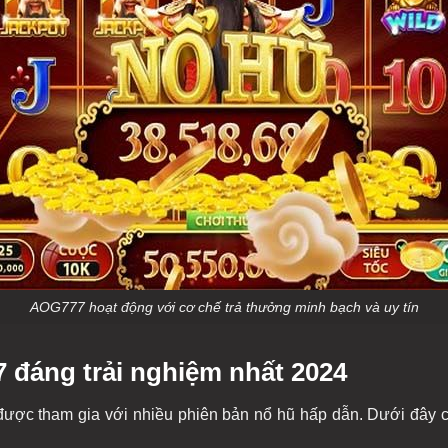
AOG777 hoạt động với cơ chế trả thưởng minh bạch và uy tín
 đáng trải nghiệm nhất 2024
ợc tham gia với nhiều phiên bản nổ hũ hấp dẫn. Dưới đây chún