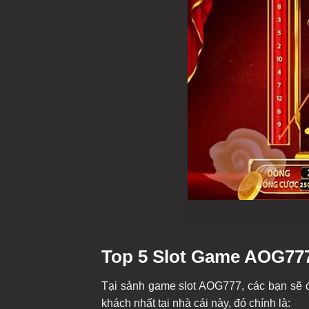
Top 5 Slot Game AOG777
Tại sảnh game slot AOG777, các bạn sẽ đư
khách nhất tại nhà cái này, đó chính là: