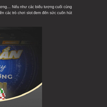
cương… Nếu như các biểu tượng cuối cùng
ên các trò chơi slot đem đến sức cuốn hút