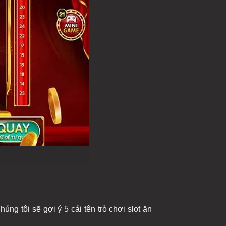
g tôi sẽ gợi ý 5 cái tên trò chơi slot ăn