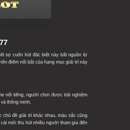
77
iết sợ cuốn hút đặc biệt này bắt nguồn từ
n điểm nổi bật của hạng mục giải trí này
 nổi tiếng, người chơi được trải nghiệm
 và thông minh.
 chủ đề giải trí khác nhau, màu sắc cũng
cái mới thu hút nhiều người tham gia đến