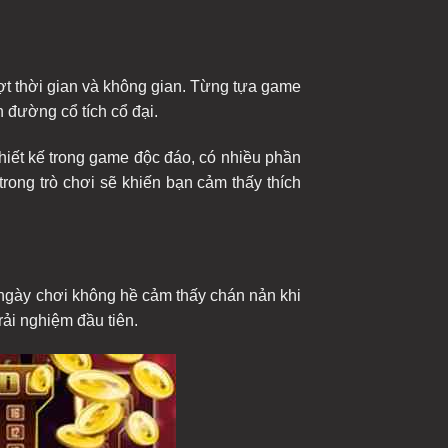
t thời gian và không gian. Từng tựa game
n đường cổ tích cổ đại.
thiết kế trong game độc đáo, có nhiều phần
trong trò chơi sẽ khiến bạn cảm thấy thích
 ngày chơi không hề cảm thấy chán nản khi
rải nghiệm đầu tiên.