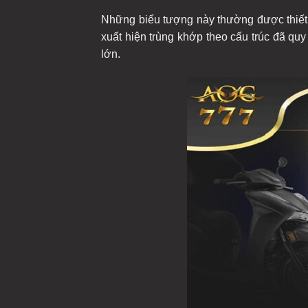
Những biểu tượng này thường được thiết
xuất hiện trùng khớp theo cấu trúc đã qu
lớn.